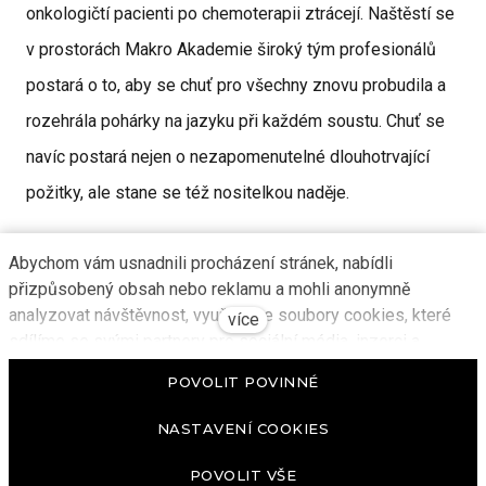
onkologičtí pacienti po chemoterapii ztrácejí. Naštěstí se
v prostorách Makro Akademie široký tým profesionálů
postará o to, aby se chuť pro všechny znovu probudila a
rozehrála pohárky na jazyku při každém soustu. Chuť se
navíc postará nejen o nezapomenutelné dlouhotrvající
požitky, ale stane se též nositelkou naděje.
Výtěžek z večeře půjde na dokončení portálu
Xko.
Abychom vám usnadnili procházení stránek, nabídli
přizpůsobený obsah nebo reklamu a mohli anonymně
Jeho smylem je maximálně zjednodušit a zefektivnit
analyzovat návštěvnost, využíváme soubory cookies, které
více
vyhledávání dat o problematice nádorových onemocnění.
sdílíme se svými partnery pro sociální média, inzerci a
Tak, aby lidé dostali kvalitní ověřené informace na
analýzu. Jejich nastavení upravíte odkazem "Nastavení
POVOLIT POVINNÉ
cookies" a kdykoliv jej můžete změnit v patičce webu.
jediném místě. Dozví se, na co mají v průběhu
Podrobnější informace najdete v našich Zásadách ochrany
NASTAVENÍ COOKIES
onemocnění nárok, na jaké nemocniční oddělení se
osobních údajů a používání souborů cookies. Souhlasíte s
obracet, i třeba kde hledat aktuální zdravotní situaci
používáním cookies?
POVOLIT VŠE