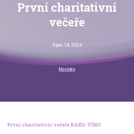
První charitativní
večeře
Říjen 14, 2024
Novinky
První charitativní večeře RAKO-VÍNO