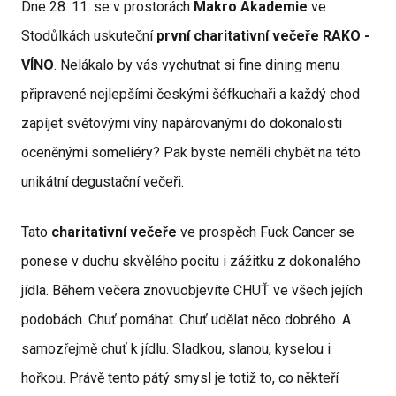
Dne 28. 11. se v prostorách
Makro Akademie
ve
Stodůlkách uskuteční
první charitativní večeře RAKO -
VÍNO
. Nelákalo by vás vychutnat si fine dining menu
připravené nejlepšími českými šéfkuchaři a každý chod
zapíjet světovými víny napárovanými do dokonalosti
oceněnými someliéry? Pak byste neměli chybět na této
unikátní degustační večeři.
Tato
charitativní večeře
ve prospěch Fuck Cancer se
ponese v duchu skvělého pocitu i zážitku z dokonalého
jídla. Během večera znovuobjevíte CHUŤ ve všech jejích
podobách. Chuť pomáhat. Chuť udělat něco dobrého. A
samozřejmě chuť k jídlu. Sladkou, slanou, kyselou i
hořkou. Právě tento pátý smysl je totiž to, co někteří