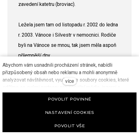
zavedení katetru (broviac).
Ležela jsem tam od listopadu r. 2002 do ledna
r. 2003. Vánoce i Silvestr v nemocnici. Rodiče
byli na Vánoce se mnou, tak jsem měla aspoň
příjemnější dny.
Abychom vám usnadnili procházení stránek, nabídli
V lednu mi řekli, že se můj stav nezlepšuje a
přizpůsobený obsah nebo reklamu a mohli anonymně
budu muset do Prahy na transplantaci kostní
analyzovat návštěvnost, využíváme soubory cookies, které
více
dřeně. Byla jsem první z Olomoucka, koho prý
sdílíme se svými partnery pro sociální média, inzerci a
analýzu. Jejich nastavení upravíte odkazem "Nastavení
poslali do Prahy na transplantaci. Přijeli jsme
POVOLIT POVINNÉ
cookies" a kdykoliv jej můžete změnit v patičce webu.
s našima do FN Motol, a než jsme našli
Podrobnější informace najdete v našich Zásadách ochrany
NASTAVENÍ COOKIES
oddělení, kam mě poslali, strávili jsmetam asi
osobních údajů a používání souborů cookies. Souhlasíte s
používáním cookies?
POVOLIT VŠE
hodinu hledáním ve velkém bludišti.
Pamatuji si, že jsem musela projít očistcem