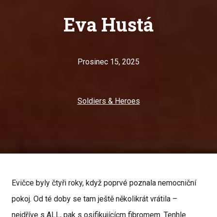
Eva Hustá
Prosinec 15, 2025
Soldiers & Heroes
Evičce byly čtyři roky, když poprvé poznala nemocniční
pokoj. Od té doby se tam ještě několikrát vrátila –
nejdříve s ALL, pak s osifikujícícm fibromem. Tenhle