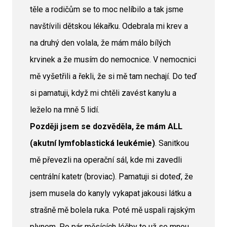
těle a rodičům se to moc nelíbilo a tak jsme
navštívili dětskou lékařku. Odebrala mi krev a
na druhý den volala, že mám málo bílých
krvinek a že musím do nemocnice. V nemocnici
mě vyšetřili a řekli, že si mě tam nechají. Do teď
si pamatuji, když mi chtěli zavést kanylu a
leželo na mně 5 lidí.
Později jsem se dozvěděla, že mám ALL
(akutní lymfoblastická leukémie)
. Sanitkou
mě převezli na operační sál, kde mi zavedli
centrální katetr (broviac). Pamatuji si doteď, že
jsem musela do kanyly vykapat jakousi látku a
strašně mě bolela ruka. Poté mě uspali rajským
plynem. Po pár měsících léčby to už se mnou