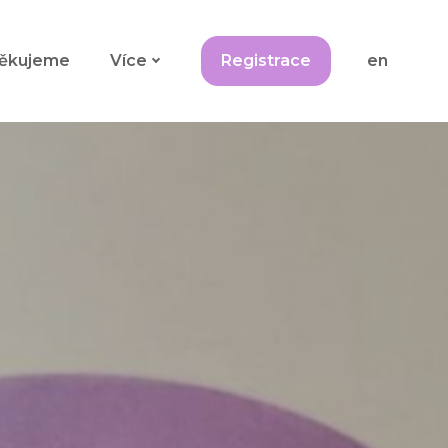
cs
ěkujeme
Více
Registrace
en